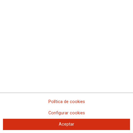
¿Quieres trabajar en Correos?
Apúntate al Portal de Empleo
¿Quieres trabajar en Correos?
Portal del Empleo
Política de cookies
Configurar cookies
Aceptar