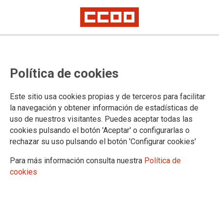
Programa de Sustituciones de
Política de cookies
Jefaturas Intermedias 25-26
Este sitio usa cookies propias y de terceros para facilitar
la navegación y obtener información de estadísticas de
30/12/2025.
uso de nuestros visitantes. Puedes aceptar todas las
cookies pulsando el botón 'Aceptar' o configurarlas o
⚠️‼️ ÚLTIMO DÍA DE
rechazar su uso pulsando el botón 'Configurar cookies'
MATRICULACIÓN ‼️⚠️
🚨 HOY, 30 DE DICIEMBRE,
Para más información consulta nuestra
Política de
FINALIZA EL PLAZO PARA
cookies
MATRICULARTE EN LA MEJOR
PREPARACIÓN ‼️ 👉🏻 GRATUITA
🔝 SOLO POR SER AFILIADO/A
👩🏻‍🦱🧑🏽
Programa de Sustituciones de