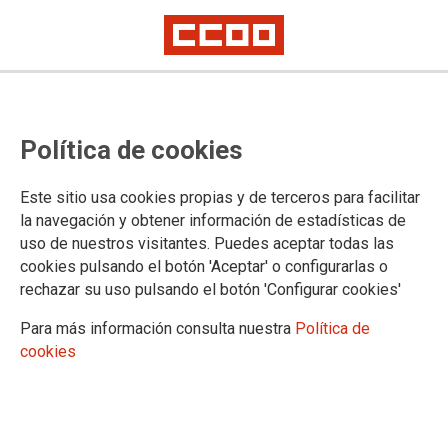
CALENDARIO LABORAL MADRID
Política de cookies
Este sitio usa cookies propias y de terceros para facilitar
la navegación y obtener información de estadísticas de
Selecciona una comunidad autónoma:
uso de nuestros visitantes. Puedes aceptar todas las
cookies pulsando el botón 'Aceptar' o configurarlas o
rechazar su uso pulsando el botón 'Configurar cookies'
Festivo comunidades autónomas
Para más información consulta nuestra
Política de
Festivo nacional
cookies
ENERO
LUN
MAR
MI�
JUE
VIE
S�B
DOM
1
2
3