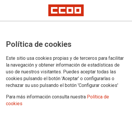
Programa de Sustituciones
Política de cookies
Abierto plazo de inscripción hasta el 21 de enero
Este sitio usa cookies propias y de terceros para facilitar
12/01/2026.
la navegación y obtener información de estadísticas de
uso de nuestros visitantes. Puedes aceptar todas las
Ámbitos Distribución, Negocio
cookies pulsando el botón 'Aceptar' o configurarlas o
Minorista y Servicios y Centros.
rechazar su uso pulsando el botón 'Configurar cookies'
Si quieres ver todas las
condiciones
Para más información consulta nuestra
Política de
del Programa de Sustituciones
de
cookies
Jefaturas Intermedias 25/26
pincha
aquí:
SI TIENES DUDAS O NECESITAS
AYUDA EN LA INSCRIPCIÓN
,
Programa de Sustituciones
ACUDE A CCOO.