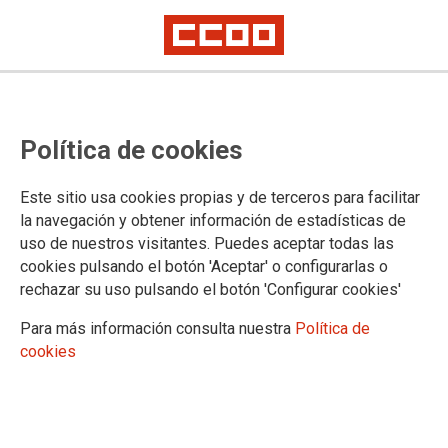
Ámbitos: distribución, negocios minoristas y servicios, y centros
¿Te quieres apuntar al Programa
Política de cookies
de Sustituciones de Jefaturas?
Este sitio usa cookies propias y de terceros para facilitar
Inscripción: del 12 al 21 de enero
la navegación y obtener información de estadísticas de
Valoración de cursos e idiomas hasta el 31 de marzo
uso de nuestros visitantes. Puedes aceptar todas las
cookies pulsando el botón 'Aceptar' o configurarlas o
17/12/2025.
rechazar su uso pulsando el botón 'Configurar cookies'
Para ver el cuadro del Programa de
Para más información consulta nuestra
Política de
Sustituciones de Jefaturas
cookies
Intermedias
pincha aquí:
CCOO EXIGE REGULACIÓN Y
TRANSPARENCIA EN EL
PROCESO