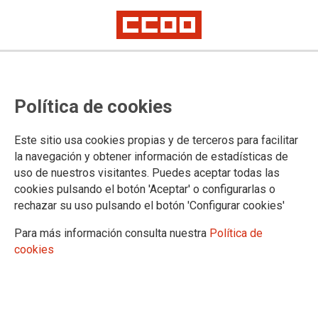
24 de julio: Mesa Negociadora (laborales) y Sectorial (funcionarios/as)
Con apreciable lentitud, avanza la
Política de cookies
negociación del Acuerdo Marco
laboral
Este sitio usa cookies propias y de terceros para facilitar
la navegación y obtener información de estadísticas de
uso de nuestros visitantes. Puedes aceptar todas las
CCOO exige que se concreten las propuestas sobre Prejubilaciones
(laborales fijos), la Oferta de Empleo, las Bolsas de Empleo y ha echado
cookies pulsando el botón 'Aceptar' o configurarlas o
en falta las de Productividad y Retribuciones
rechazar su uso pulsando el botón 'Configurar cookies'
Para más información consulta nuestra
Política de
24/07/2025.
cookies
Correos ha presentado en la
Comisión Negociadora de hoy, 24 de
julio (repetirá el planteamiento en la
Mesa Sectorial de personal