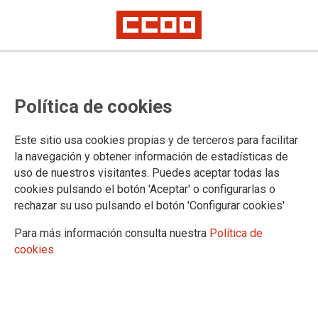
Llega el calor extremo
Política de cookies
Correos tiene que aumentar las medidas de prevención
Este sitio usa cookies propias y de terceros para facilitar
04/06/2024.
la navegación y obtener información de estadísticas de
uso de nuestros visitantes. Puedes aceptar todas las
La
Dirección de Correos
no tiene
cookies pulsando el botón 'Aceptar' o configurarlas o
culpa de que cada año lleguen antes
rechazar su uso pulsando el botón 'Configurar cookies'
las altas temperaturas, ni de que
cada verano suframos más olas de
Para más información consulta nuestra
Política de
calor extremo, pero sí
tiene la
cookies
OBLIGACIÓN LEGAL de:
Adoptar
TODAS las medidas
posibles
para evitar que se
perjudique la salud de las personas
Llega el calor extremo