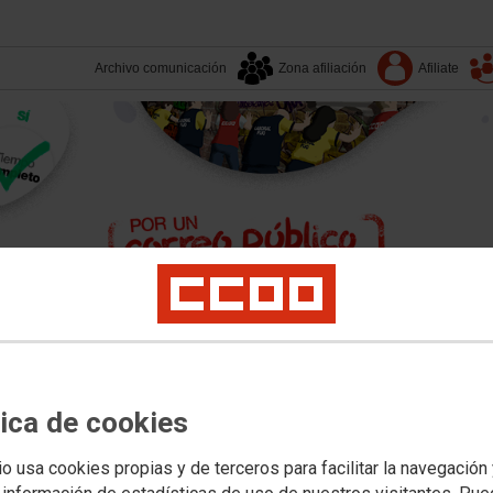
Archivo comunicación
Zona afiliación
Afiliate
tica de cookies
io usa cookies propias y de terceros para facilitar la navegación
Aquí estamos
Convenios
Multim